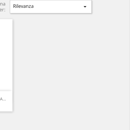
ina
Rilevanza

er:
...