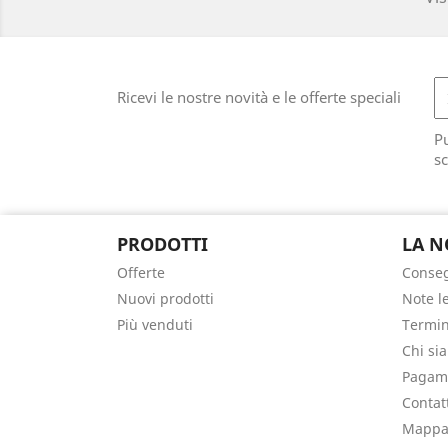
Ricevi le nostre novità e le offerte speciali
Pu
sc
PRODOTTI
LA N
Offerte
Conse
Nuovi prodotti
Note l
Più venduti
Termin
Chi si
Pagame
Contat
Mappa 