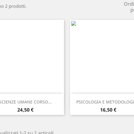
Ord
no 2 prodotti.
p
Anteprima
Anteprima


SCIENZE UMANE CORSO...
PSICOLOGIA E METODOLOGIA
Prezzo
Prezzo
24,50 €
16,50 €
ualizzati 1-2 su 2 articoli