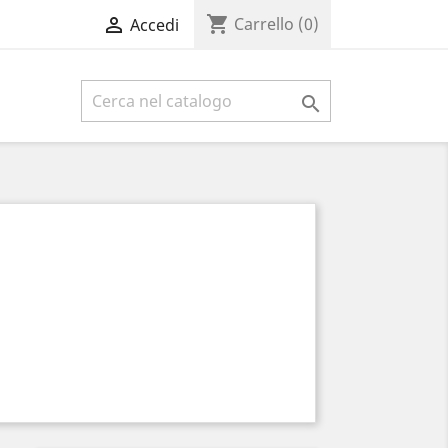
shopping_cart

Carrello
(0)
Accedi
