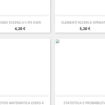
Anteprima
Anteprima


LINEE ESSENZ.4 5 IPS ESER
ELEMENTI RICERCA OPERAT
Prezzo
Prezzo
4,20 €
5,20 €
Anteprima
Anteprima


OTIVI MATEMATICA ESER3 4
STATISTICA E PROBABILIT