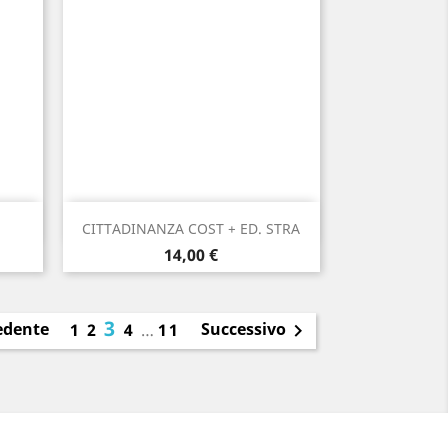
Anteprima

CITTADINANZA COST + ED. STRA
Prezzo
14,00 €
3
edente
Successivo
1
2
4
…
11
