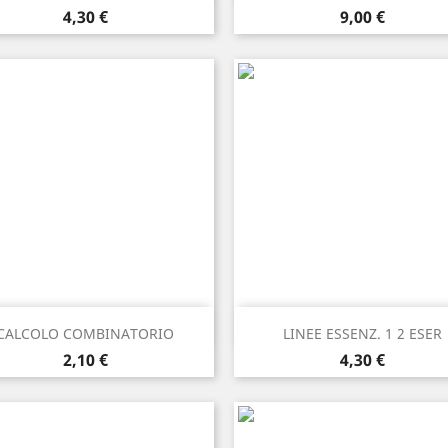
Prezzo
Prezzo
4,30 €
9,00 €
Anteprima
Anteprima


CALCOLO COMBINATORIO
LINEE ESSENZ. 1 2 ESER
Prezzo
Prezzo
2,10 €
4,30 €