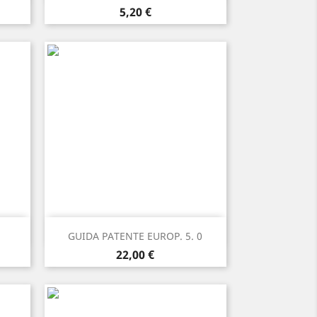
Prezzo
5,20 €
Anteprima

GUIDA PATENTE EUROP. 5. 0
Prezzo
22,00 €