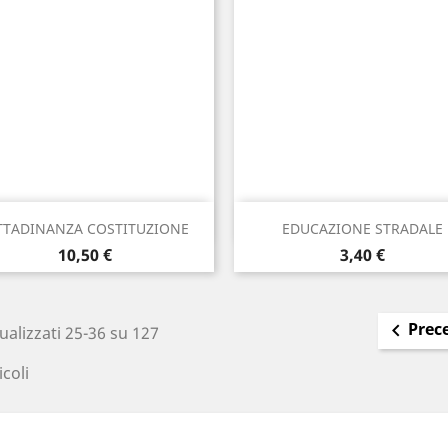
Anteprima
Anteprima


TTADINANZA COSTITUZIONE
EDUCAZIONE STRADALE
Prezzo
Prezzo
10,50 €
3,40 €
Prec

ualizzati 25-36 su 127
icoli