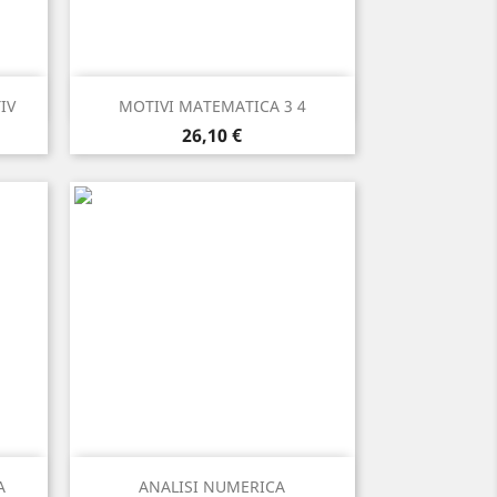
Anteprima

IV
MOTIVI MATEMATICA 3 4
Prezzo
26,10 €
Anteprima

A
ANALISI NUMERICA