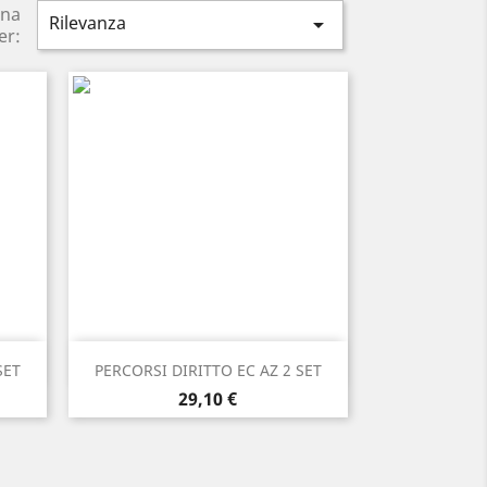
ina
Rilevanza

er:
Anteprima

SET
PERCORSI DIRITTO EC AZ 2 SET
Prezzo
29,10 €