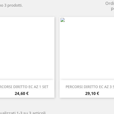
Ord
no 3 prodotti.
p
Anteprima
Anteprima


RCORSI DIRITTO EC AZ 1 SET
PERCORSI DIRITTO EC AZ 3 
Prezzo
Prezzo
24,60 €
29,10 €
ualizzati 1-3 su 3 articoli