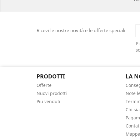
Ricevi le nostre novità e le offerte speciali
Pu
sc
PRODOTTI
LA N
Offerte
Conse
Nuovi prodotti
Note l
Più venduti
Termin
Chi si
Pagame
Contat
Mappa 