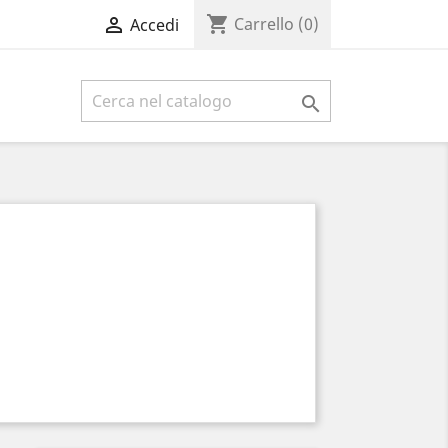
shopping_cart

Carrello
(0)
Accedi
