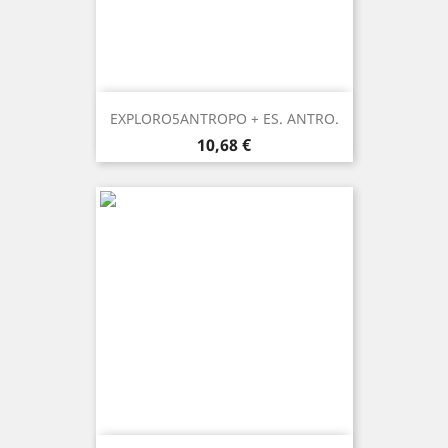
EXPLORO5ANTROPO + ES. ANTRO.
Prezzo
10,68 €