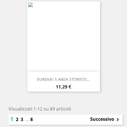
EUREKA! 5 AREA STORICO...
Prezzo
11,29 €
Visualizzati 1-12 su 89 articoli
1
Successivo
2
3
…
8
