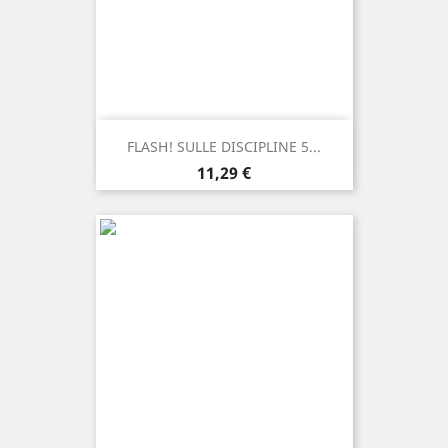
FLASH! SULLE DISCIPLINE 5...
Prezzo
11,29 €