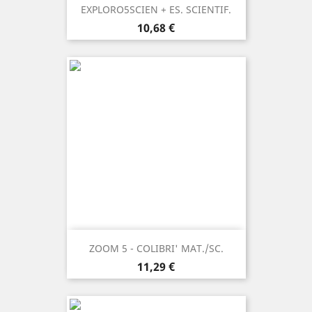
EXPLORO5SCIEN + ES. SCIENTIF.
Prezzo
10,68 €
ZOOM 5 - COLIBRI' MAT./SC.
Prezzo
11,29 €