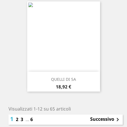
QUELLI DI 5A
Prezzo
18,92 €
Visualizzati 1-12 su 65 articoli
1
Successivo
2
3
…
6
