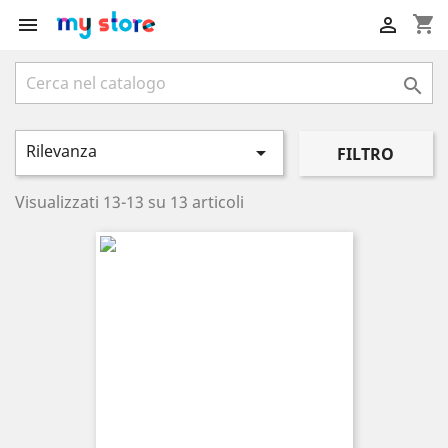
shopping_cart



Rilevanza

FILTRO
Visualizzati 13-13 su 13 articoli