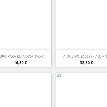
Anteprima
Anteprima


MPO PARA EL INDICATIVO Y...
A QUE NO SABES? - ALUM
Prezzo
Prezzo
16,50 €
32,50 €