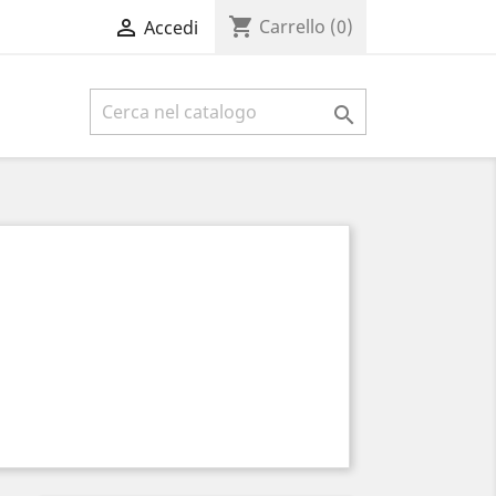
shopping_cart

Carrello
(0)
Accedi
