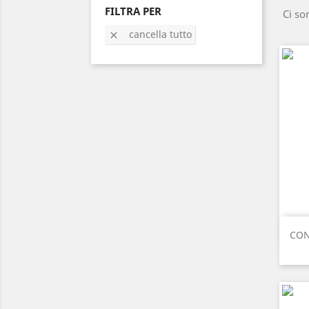
FILTRA PER
Ci so
cancella tutto

CON