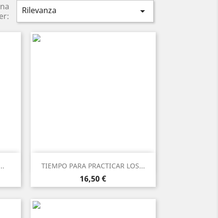
ina
Rilevanza

er:
Anteprima

..
TIEMPO PARA PRACTICAR LOS...
Prezzo
16,50 €