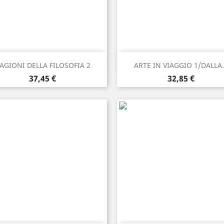
Anteprima
Anteprima


AGIONI DELLA FILOSOFIA 2
ARTE IN VIAGGIO 1/DALLA.
Prezzo
Prezzo
37,45 €
32,85 €