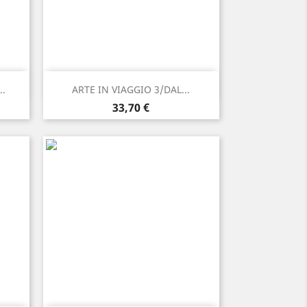
Anteprima

..
ARTE IN VIAGGIO 3/DAL...
Prezzo
33,70 €