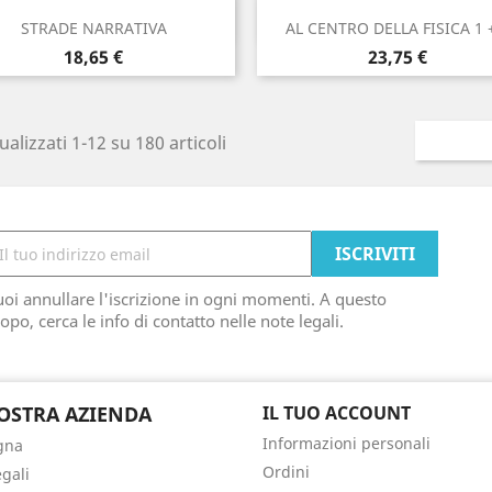
Anteprima
Anteprima


STRADE NARRATIVA
AL CENTRO DELLA FISICA 1 +
Prezzo
Prezzo
18,65 €
23,75 €
ualizzati 1-12 su 180 articoli
oi annullare l'iscrizione in ogni momenti. A questo
opo, cerca le info di contatto nelle note legali.
OSTRA AZIENDA
IL TUO ACCOUNT
Informazioni personali
gna
Ordini
egali