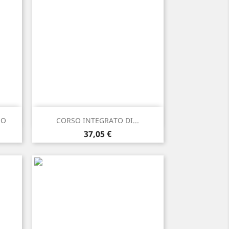
Anteprima

NO
CORSO INTEGRATO DI...
Prezzo
37,05 €