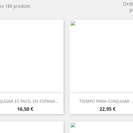
Ord
no 180 prodotti.
p
Anteprima
Anteprima


JUGAR ES FACIL EN ESPANA...
TIEMPO PARA CONJUGAR -.
Prezzo
Prezzo
16,50 €
22,95 €