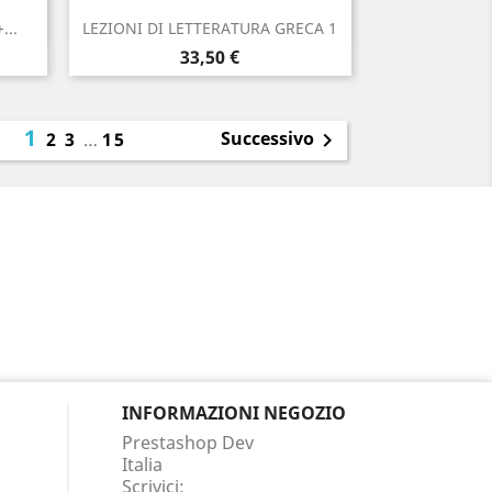
Anteprima

...
LEZIONI DI LETTERATURA GRECA 1
Prezzo
33,50 €
1
Successivo
2
3
…
15

INFORMAZIONI NEGOZIO
Prestashop Dev
Italia
Scrivici: