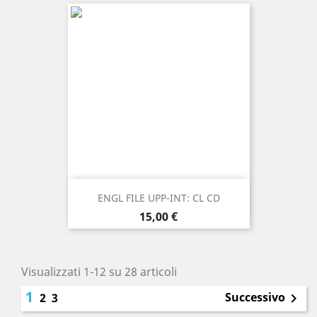
ENGL FILE UPP-INT: CL CD
Prezzo
15,00 €
Visualizzati 1-12 su 28 articoli
1
Successivo
2
3
