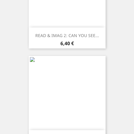
READ & IMAG 2: CAN YOU SEE...
Prezzo
6,40 €