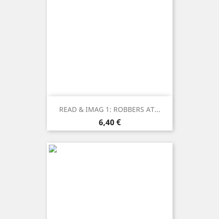
READ & IMAG 1: ROBBERS AT...
Prezzo
6,40 €