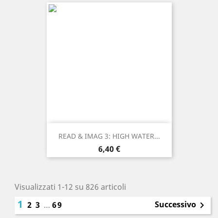
READ & IMAG 3: HIGH WATER...
Prezzo
6,40 €
Visualizzati 1-12 su 826 articoli
1
Successivo
2
3
…
69
