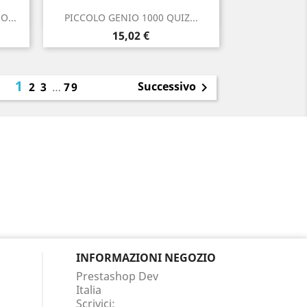
Anteprima

O...
PICCOLO GENIO 1000 QUIZ...
Prezzo
15,02 €
1
Successivo
2
3
…
79

INFORMAZIONI NEGOZIO
Prestashop Dev
Italia
Scrivici: