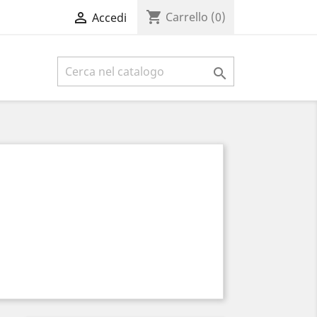
shopping_cart

Carrello
(0)
Accedi
