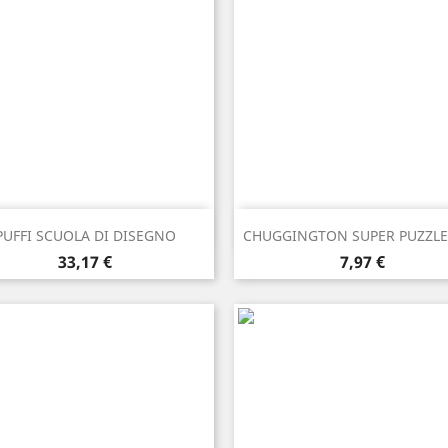
Anteprima
Anteprima


PUFFI SCUOLA DI DISEGNO
CHUGGINGTON SUPER PUZZLE 
Prezzo
Prezzo
33,17 €
7,97 €