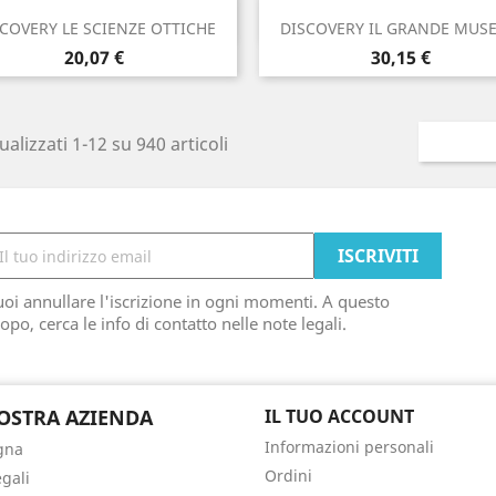
Anteprima
Anteprima


COVERY LE SCIENZE OTTICHE
DISCOVERY IL GRANDE MUSE
Prezzo
Prezzo
20,07 €
30,15 €
ualizzati 1-12 su 940 articoli
oi annullare l'iscrizione in ogni momenti. A questo
opo, cerca le info di contatto nelle note legali.
OSTRA AZIENDA
IL TUO ACCOUNT
Informazioni personali
gna
Ordini
egali