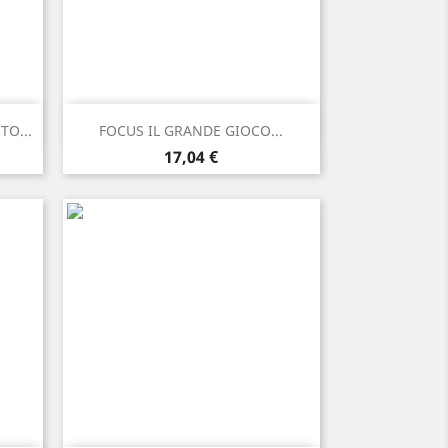
Anteprima

TO...
FOCUS IL GRANDE GIOCO...
Prezzo
17,04 €