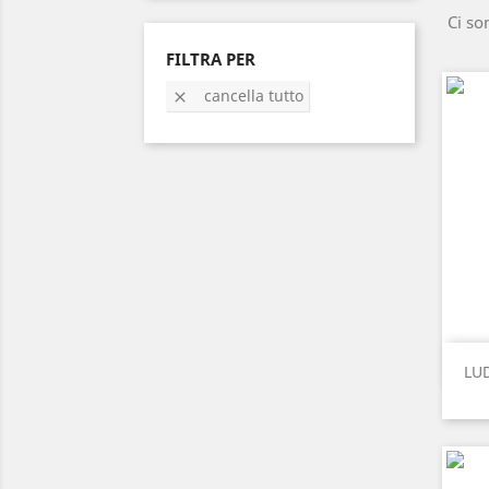
Ci so
FILTRA PER
cancella tutto

LU