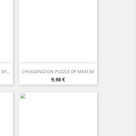
Anteprima

DF...
CHUGGINGTON PUZZLE DF MAXI 60
Prezzo
9,98 €