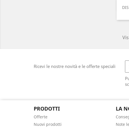
DIS
Vis
Ricevi le nostre novità e le offerte speciali
Pu
sc
PRODOTTI
LA N
Offerte
Conse
Nuovi prodotti
Note l