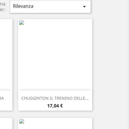
ina
Rilevanza

er:
Anteprima

RA
CHUGGINTON IL TRENINO DELLE...
Prezzo
17,04 €