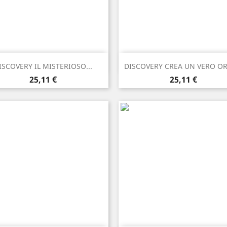
Anteprima
Anteprima


ISCOVERY IL MISTERIOSO...
DISCOVERY CREA UN VERO OR
Prezzo
Prezzo
25,11 €
25,11 €