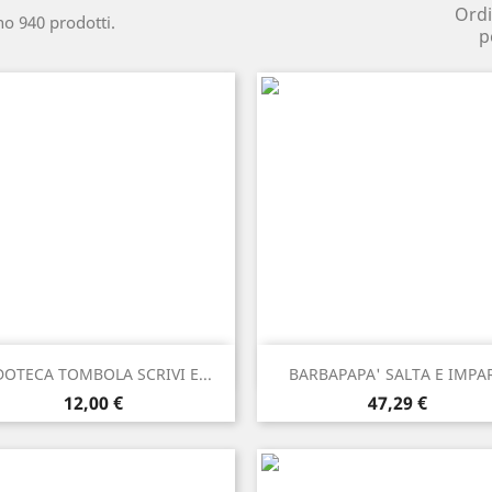
Ord
no 940 prodotti.
p
Anteprima
Anteprima


DOTECA TOMBOLA SCRIVI E...
BARBAPAPA' SALTA E IMPA
Prezzo
Prezzo
12,00 €
47,29 €