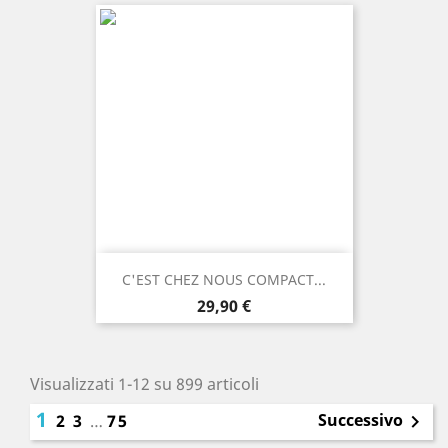
C'EST CHEZ NOUS COMPACT...
Prezzo
29,90 €
Visualizzati 1-12 su 899 articoli
1
Successivo
2
3
…
75
