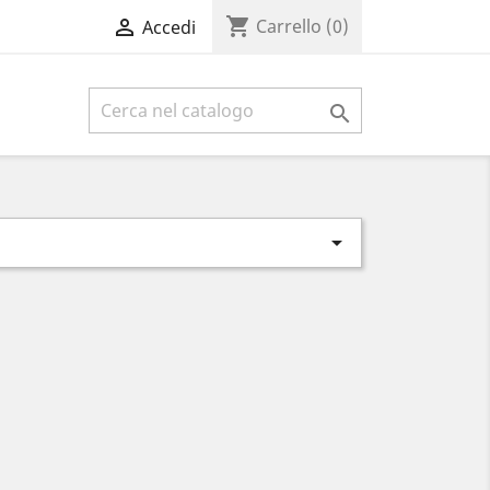
shopping_cart

Carrello
(0)
Accedi

